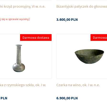
ki krzyż procesyjny, VI w. n.e.
Bizantyjski patyczek do głosow
j się w sprawie wyceny]
3.600,00
PLN
Darmowa dostawa
Darmowa
a z rzymskiego szkła, ok. I w.
Czarka na wino, ok. I w. n.e.
PLN
6.900,00
PLN