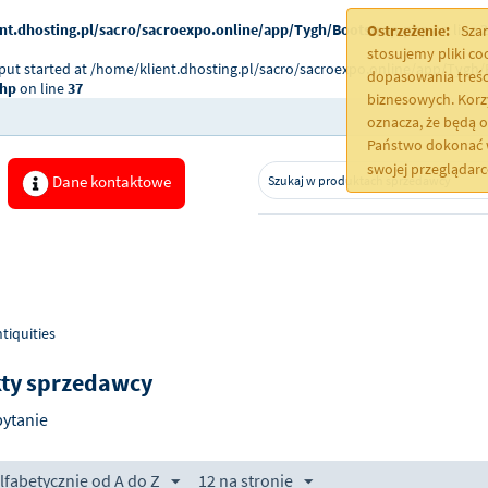
nt.dhosting.pl/sacro/sacroexpo.online/app/Tygh/Bootstrap.php
on line
2
Ostrzeżenie:
Szan
stosujemy pliki c
tput started at /home/klient.dhosting.pl/sacro/sacroexpo.online/app/Tygh/
dopasowania treśc
php
on line
37
biznesowych. Korz
oznacza, że będą 
Państwo dokonać w
swojej przeglądar
Dane kontaktowe
iquities
ty sprzedawcy
pytanie
alfabetycznie od A do Z
12 na stronie