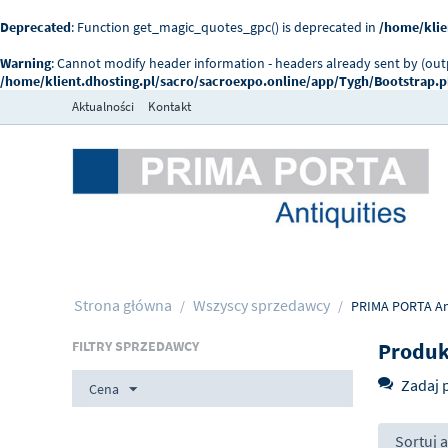
Deprecated
: Function get_magic_quotes_gpc() is deprecated in
/home/klie
Warning
: Cannot modify header information - headers already sent by (ou
/home/klient.dhosting.pl/sacro/sacroexpo.online/app/Tygh/Bootstrap.
Aktualności
Kontakt
Strona główna
Wszyscy sprzedawcy
/
/
PRIMA PORTA Ant
FILTRY SPRZEDAWCY
Produk
Zadaj 
Cena
Sortuj 