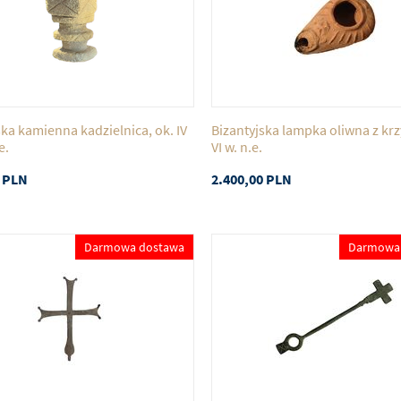
ska kamienna kadzielnica, ok. IV
Bizantyjska lampka oliwna z krz
e.
VI w. n.e.
PLN
2.400,00
PLN
Darmowa dostawa
Darmowa