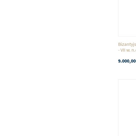
Bizantyj
- VII w. n.
9.000,00