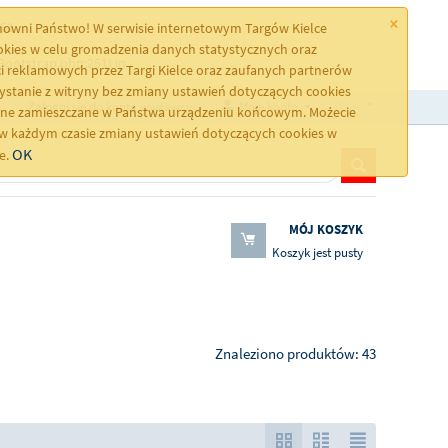
×
51
owni Państwo! W serwisie internetowym Targów Kielce
ookies w celu gromadzenia danych statystycznych oraz
Bootstrap.php:251) in
i reklamowych przez Targi Kielce oraz zaufanych partnerów
ystanie z witryny bez zmiany ustawień dotyczących cookies
Zaloguj się do konta wystawcy
Moje konto
(PLN)
one zamieszczane w Państwa urządzeniu końcowym. Możecie
 każdym czasie zmiany ustawień dotyczących cookies w
OK
ce.
MÓJ KOSZYK
Koszyk jest pusty
Znaleziono produktów: 43