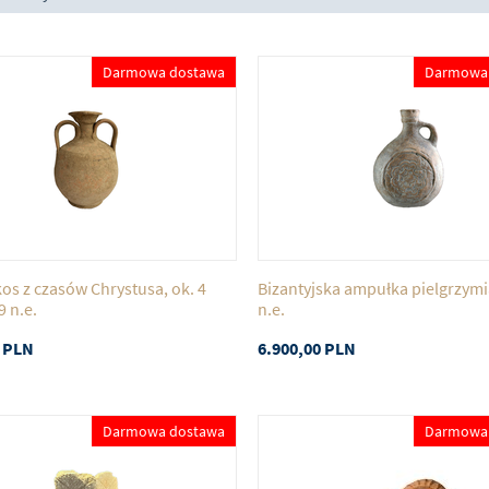
Darmowa dostawa
Darmowa
os z czasów Chrystusa, ok. 4
Bizantyjska ampułka pielgrzymia
9 n.e.
n.e.
PLN
6.900,00
PLN
Darmowa dostawa
Darmowa