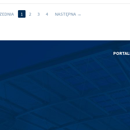
ZEDNIA
1
2
3
4
NASTĘPNA
PORTAL