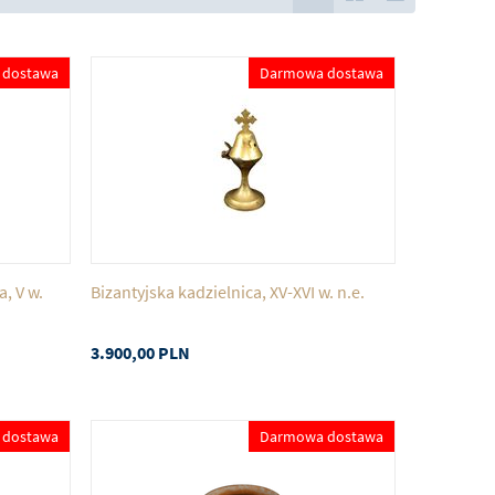
 dostawa
Darmowa dostawa
, V w.
Bizantyjska kadzielnica, XV-XVI w. n.e.
3.900,00
PLN
 dostawa
Darmowa dostawa