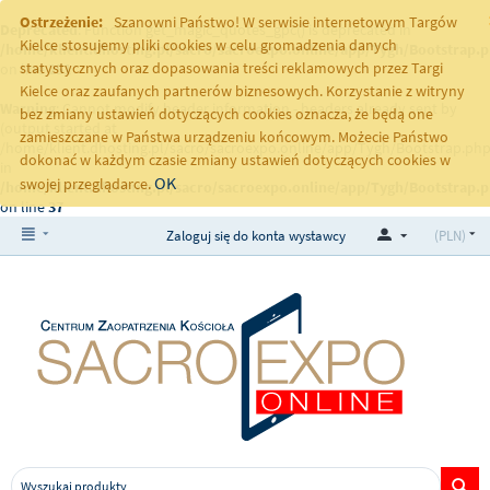
Ostrzeżenie:
Szanowni Państwo! W serwisie internetowym Targów
Deprecated
: Function get_magic_quotes_gpc() is deprecated in
Kielce stosujemy pliki cookies w celu gromadzenia danych
/home/klient.dhosting.pl/sacro/sacroexpo.online/app/Tygh/Bootstrap.
statystycznych oraz dopasowania treści reklamowych przez Targi
on line
251
Kielce oraz zaufanych partnerów biznesowych. Korzystanie z witryny
Warning
: Cannot modify header information - headers already sent by
bez zmiany ustawień dotyczących cookies oznacza, że będą one
(output started at
zamieszczane w Państwa urządzeniu końcowym. Możecie Państwo
/home/klient.dhosting.pl/sacro/sacroexpo.online/app/Tygh/Bootstrap.php
dokonać w każdym czasie zmiany ustawień dotyczących cookies w
in
OK
swojej przeglądarce.
/home/klient.dhosting.pl/sacro/sacroexpo.online/app/Tygh/Bootstrap.
on line
37
Zaloguj się do konta wystawcy
(PLN)