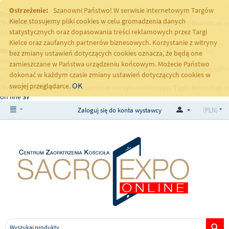
Ostrzeżenie:
Szanowni Państwo! W serwisie internetowym Targów
Deprecated
: Function get_magic_quotes_gpc() is deprecated in
Kielce stosujemy pliki cookies w celu gromadzenia danych
/home/klient.dhosting.pl/sacro/sacroexpo.online/app/Tygh/Bootstrap.
statystycznych oraz dopasowania treści reklamowych przez Targi
on line
251
Kielce oraz zaufanych partnerów biznesowych. Korzystanie z witryny
Warning
: Cannot modify header information - headers already sent by
bez zmiany ustawień dotyczących cookies oznacza, że będą one
(output started at
zamieszczane w Państwa urządzeniu końcowym. Możecie Państwo
/home/klient.dhosting.pl/sacro/sacroexpo.online/app/Tygh/Bootstrap.php
dokonać w każdym czasie zmiany ustawień dotyczących cookies w
in
OK
swojej przeglądarce.
/home/klient.dhosting.pl/sacro/sacroexpo.online/app/Tygh/Bootstrap.
on line
37
Zaloguj się do konta wystawcy
(PLN)