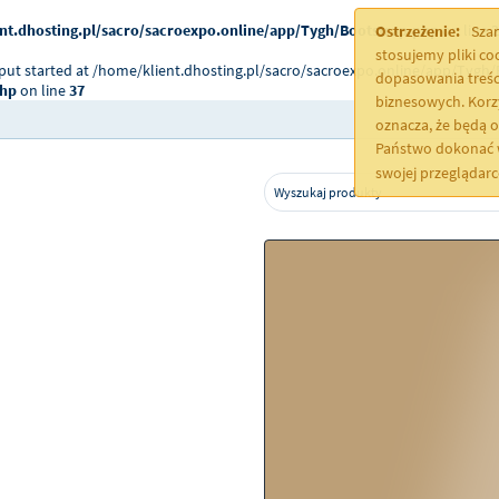
nt.dhosting.pl/sacro/sacroexpo.online/app/Tygh/Bootstrap.php
on line
2
Ostrzeżenie:
Szan
stosujemy pliki c
tput started at /home/klient.dhosting.pl/sacro/sacroexpo.online/app/Tygh/
dopasowania treśc
php
on line
37
biznesowych. Korz
oznacza, że będą 
Państwo dokonać w
swojej przeglądar