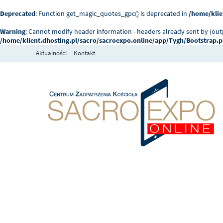
Deprecated
: Function get_magic_quotes_gpc() is deprecated in
/home/klie
Warning
: Cannot modify header information - headers already sent by (ou
/home/klient.dhosting.pl/sacro/sacroexpo.online/app/Tygh/Bootstrap.
Aktualności
Kontakt