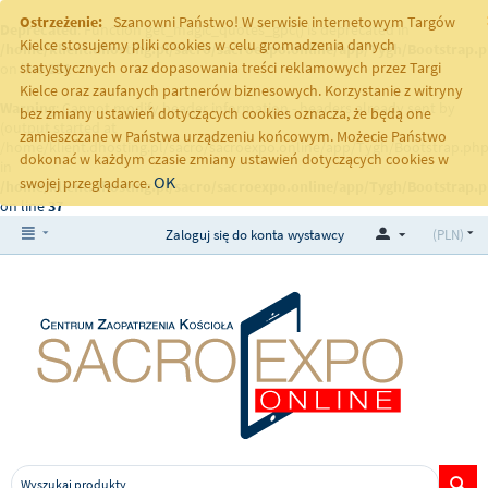
Ostrzeżenie:
Szanowni Państwo! W serwisie internetowym Targów
Deprecated
: Function get_magic_quotes_gpc() is deprecated in
Kielce stosujemy pliki cookies w celu gromadzenia danych
/home/klient.dhosting.pl/sacro/sacroexpo.online/app/Tygh/Bootstrap.
statystycznych oraz dopasowania treści reklamowych przez Targi
on line
251
Kielce oraz zaufanych partnerów biznesowych. Korzystanie z witryny
Warning
: Cannot modify header information - headers already sent by
bez zmiany ustawień dotyczących cookies oznacza, że będą one
(output started at
zamieszczane w Państwa urządzeniu końcowym. Możecie Państwo
/home/klient.dhosting.pl/sacro/sacroexpo.online/app/Tygh/Bootstrap.php
dokonać w każdym czasie zmiany ustawień dotyczących cookies w
in
OK
swojej przeglądarce.
/home/klient.dhosting.pl/sacro/sacroexpo.online/app/Tygh/Bootstrap.
on line
37
Zaloguj się do konta wystawcy
(PLN)