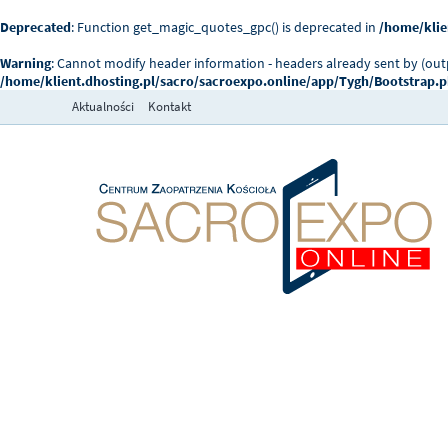
Deprecated
: Function get_magic_quotes_gpc() is deprecated in
/home/klie
Warning
: Cannot modify header information - headers already sent by (ou
/home/klient.dhosting.pl/sacro/sacroexpo.online/app/Tygh/Bootstrap.
Aktualności
Kontakt