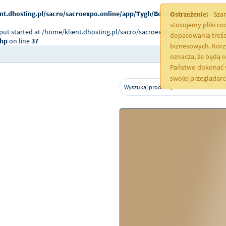
nt.dhosting.pl/sacro/sacroexpo.online/app/Tygh/Bootstrap.php
on line
2
Ostrzeżenie:
Szan
stosujemy pliki c
tput started at /home/klient.dhosting.pl/sacro/sacroexpo.online/app/Tygh/
dopasowania treśc
php
on line
37
biznesowych. Korz
oznacza, że będą 
Państwo dokonać w
swojej przeglądar