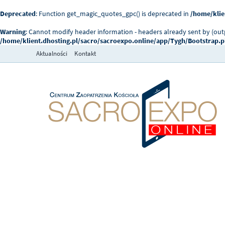
Deprecated
: Function get_magic_quotes_gpc() is deprecated in
/home/klie
Warning
: Cannot modify header information - headers already sent by (ou
/home/klient.dhosting.pl/sacro/sacroexpo.online/app/Tygh/Bootstrap.
Aktualności
Kontakt