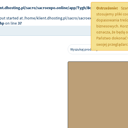
nt.dhosting.pl/sacro/sacroexpo.online/app/Tygh/Bootstrap.php
on line
2
Ostrzeżenie:
Szan
stosujemy pliki c
tput started at /home/klient.dhosting.pl/sacro/sacroexpo.online/app/Tygh/
dopasowania treśc
php
on line
37
biznesowych. Korz
oznacza, że będą 
Państwo dokonać w
swojej przeglądar