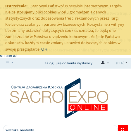
Ostrzeżenie:
Szanowni Państwo! W serwisie internetowym Targów
Deprecated
: Function get_magic_quotes_gpc() is deprecated in
Kielce stosujemy pliki cookies w celu gromadzenia danych
/home/klient.dhosting.pl/sacro/sacroexpo.online/app/Tygh/Bootstrap.
statystycznych oraz dopasowania treści reklamowych przez Targi
on line
251
Kielce oraz zaufanych partnerów biznesowych. Korzystanie z witryny
Warning
: Cannot modify header information - headers already sent by
bez zmiany ustawień dotyczących cookies oznacza, że będą one
(output started at
zamieszczane w Państwa urządzeniu końcowym. Możecie Państwo
/home/klient.dhosting.pl/sacro/sacroexpo.online/app/Tygh/Bootstrap.php
dokonać w każdym czasie zmiany ustawień dotyczących cookies w
in
OK
swojej przeglądarce.
/home/klient.dhosting.pl/sacro/sacroexpo.online/app/Tygh/Bootstrap.
on line
37
Zaloguj się do konta wystawcy
(PLN)