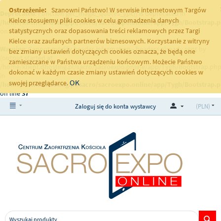
Ostrzeżenie:
Szanowni Państwo! W serwisie internetowym Targów
Deprecated
: Function get_magic_quotes_gpc() is deprecated in
Kielce stosujemy pliki cookies w celu gromadzenia danych
/home/klient.dhosting.pl/sacro/sacroexpo.online/app/Tygh/Bootstrap.
statystycznych oraz dopasowania treści reklamowych przez Targi
on line
251
Kielce oraz zaufanych partnerów biznesowych. Korzystanie z witryny
Warning
: Cannot modify header information - headers already sent by
bez zmiany ustawień dotyczących cookies oznacza, że będą one
(output started at
zamieszczane w Państwa urządzeniu końcowym. Możecie Państwo
/home/klient.dhosting.pl/sacro/sacroexpo.online/app/Tygh/Bootstrap.php
dokonać w każdym czasie zmiany ustawień dotyczących cookies w
in
OK
swojej przeglądarce.
/home/klient.dhosting.pl/sacro/sacroexpo.online/app/Tygh/Bootstrap.
on line
37
Zaloguj się do konta wystawcy
(PLN)