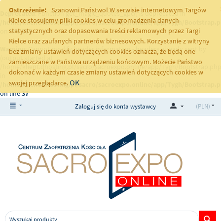
Ostrzeżenie:
Szanowni Państwo! W serwisie internetowym Targów
Deprecated
: Function get_magic_quotes_gpc() is deprecated in
Kielce stosujemy pliki cookies w celu gromadzenia danych
/home/klient.dhosting.pl/sacro/sacroexpo.online/app/Tygh/Bootstrap.
statystycznych oraz dopasowania treści reklamowych przez Targi
on line
251
Kielce oraz zaufanych partnerów biznesowych. Korzystanie z witryny
Warning
: Cannot modify header information - headers already sent by
bez zmiany ustawień dotyczących cookies oznacza, że będą one
(output started at
zamieszczane w Państwa urządzeniu końcowym. Możecie Państwo
/home/klient.dhosting.pl/sacro/sacroexpo.online/app/Tygh/Bootstrap.php
dokonać w każdym czasie zmiany ustawień dotyczących cookies w
in
OK
swojej przeglądarce.
/home/klient.dhosting.pl/sacro/sacroexpo.online/app/Tygh/Bootstrap.
on line
37
Zaloguj się do konta wystawcy
(PLN)