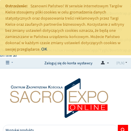
Ostrzeżenie:
Szanowni Państwo! W serwisie internetowym Targów
Deprecated
: Function get_magic_quotes_gpc() is deprecated in
Kielce stosujemy pliki cookies w celu gromadzenia danych
/home/klient.dhosting.pl/sacro/sacroexpo.online/app/Tygh/Bootstrap.
statystycznych oraz dopasowania treści reklamowych przez Targi
on line
251
Kielce oraz zaufanych partnerów biznesowych. Korzystanie z witryny
Warning
: Cannot modify header information - headers already sent by
bez zmiany ustawień dotyczących cookies oznacza, że będą one
(output started at
zamieszczane w Państwa urządzeniu końcowym. Możecie Państwo
/home/klient.dhosting.pl/sacro/sacroexpo.online/app/Tygh/Bootstrap.php
dokonać w każdym czasie zmiany ustawień dotyczących cookies w
in
OK
swojej przeglądarce.
/home/klient.dhosting.pl/sacro/sacroexpo.online/app/Tygh/Bootstrap.
on line
37
Zaloguj się do konta wystawcy
(PLN)