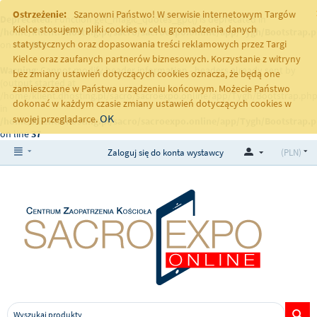
Ostrzeżenie:
Szanowni Państwo! W serwisie internetowym Targów
Deprecated
: Function get_magic_quotes_gpc() is deprecated in
Kielce stosujemy pliki cookies w celu gromadzenia danych
/home/klient.dhosting.pl/sacro/sacroexpo.online/app/Tygh/Bootstrap.
statystycznych oraz dopasowania treści reklamowych przez Targi
on line
251
Kielce oraz zaufanych partnerów biznesowych. Korzystanie z witryny
Warning
: Cannot modify header information - headers already sent by
bez zmiany ustawień dotyczących cookies oznacza, że będą one
(output started at
zamieszczane w Państwa urządzeniu końcowym. Możecie Państwo
/home/klient.dhosting.pl/sacro/sacroexpo.online/app/Tygh/Bootstrap.php
dokonać w każdym czasie zmiany ustawień dotyczących cookies w
in
OK
swojej przeglądarce.
/home/klient.dhosting.pl/sacro/sacroexpo.online/app/Tygh/Bootstrap.
on line
37
Zaloguj się do konta wystawcy
(PLN)