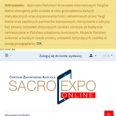
Ostrzeżenie:
Szanowni Państwo! W serwisie internetowym Targów
Deprecated
: Function get_magic_quotes_gpc() is deprecated in
Kielce stosujemy pliki cookies w celu gromadzenia danych
/home/klient.dhosting.pl/sacro/sacroexpo.online/app/Tygh/Bootstrap.
statystycznych oraz dopasowania treści reklamowych przez Targi
on line
251
Kielce oraz zaufanych partnerów biznesowych. Korzystanie z witryny
Warning
: Cannot modify header information - headers already sent by
bez zmiany ustawień dotyczących cookies oznacza, że będą one
(output started at
zamieszczane w Państwa urządzeniu końcowym. Możecie Państwo
/home/klient.dhosting.pl/sacro/sacroexpo.online/app/Tygh/Bootstrap.php
dokonać w każdym czasie zmiany ustawień dotyczących cookies w
in
OK
swojej przeglądarce.
/home/klient.dhosting.pl/sacro/sacroexpo.online/app/Tygh/Bootstrap.
on line
37
Zaloguj się do konta wystawcy
(PLN)