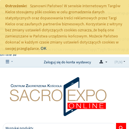
Ostrzeżenie:
Szanowni Państwo! W serwisie internetowym Targów
Deprecated
: Function get_magic_quotes_gpc() is deprecated in
Kielce stosujemy pliki cookies w celu gromadzenia danych
/home/klient.dhosting.pl/sacro/sacroexpo.online/app/Tygh/Bootstrap.
statystycznych oraz dopasowania treści reklamowych przez Targi
on line
251
Kielce oraz zaufanych partnerów biznesowych. Korzystanie z witryny
Warning
: Cannot modify header information - headers already sent by
bez zmiany ustawień dotyczących cookies oznacza, że będą one
(output started at
zamieszczane w Państwa urządzeniu końcowym. Możecie Państwo
/home/klient.dhosting.pl/sacro/sacroexpo.online/app/Tygh/Bootstrap.php
dokonać w każdym czasie zmiany ustawień dotyczących cookies w
in
OK
swojej przeglądarce.
/home/klient.dhosting.pl/sacro/sacroexpo.online/app/Tygh/Bootstrap.
on line
37
Zaloguj się do konta wystawcy
(PLN)