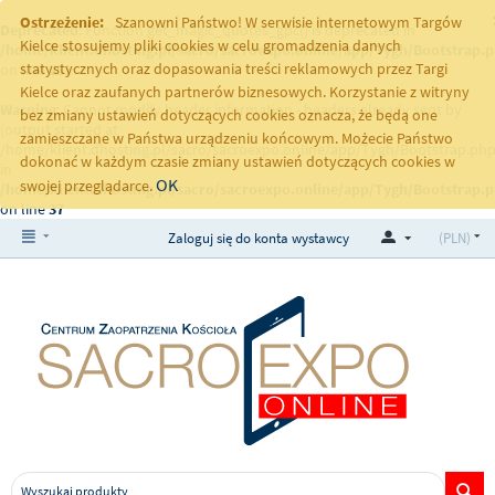
Ostrzeżenie:
Szanowni Państwo! W serwisie internetowym Targów
Deprecated
: Function get_magic_quotes_gpc() is deprecated in
Kielce stosujemy pliki cookies w celu gromadzenia danych
/home/klient.dhosting.pl/sacro/sacroexpo.online/app/Tygh/Bootstrap.
statystycznych oraz dopasowania treści reklamowych przez Targi
on line
251
Kielce oraz zaufanych partnerów biznesowych. Korzystanie z witryny
Warning
: Cannot modify header information - headers already sent by
bez zmiany ustawień dotyczących cookies oznacza, że będą one
(output started at
zamieszczane w Państwa urządzeniu końcowym. Możecie Państwo
/home/klient.dhosting.pl/sacro/sacroexpo.online/app/Tygh/Bootstrap.php
dokonać w każdym czasie zmiany ustawień dotyczących cookies w
in
OK
swojej przeglądarce.
/home/klient.dhosting.pl/sacro/sacroexpo.online/app/Tygh/Bootstrap.
on line
37
Zaloguj się do konta wystawcy
(PLN)