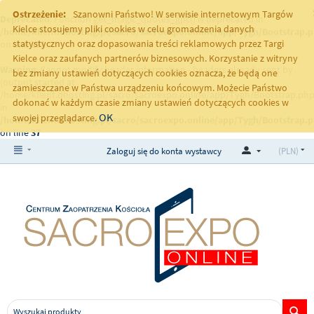
Ostrzeżenie:
Szanowni Państwo! W serwisie internetowym Targów
Deprecated
: Function get_magic_quotes_gpc() is deprecated in
Kielce stosujemy pliki cookies w celu gromadzenia danych
/home/klient.dhosting.pl/sacro/sacroexpo.online/app/Tygh/Bootstrap.
statystycznych oraz dopasowania treści reklamowych przez Targi
on line
251
Kielce oraz zaufanych partnerów biznesowych. Korzystanie z witryny
Warning
: Cannot modify header information - headers already sent by
bez zmiany ustawień dotyczących cookies oznacza, że będą one
(output started at
zamieszczane w Państwa urządzeniu końcowym. Możecie Państwo
/home/klient.dhosting.pl/sacro/sacroexpo.online/app/Tygh/Bootstrap.php
dokonać w każdym czasie zmiany ustawień dotyczących cookies w
in
OK
swojej przeglądarce.
/home/klient.dhosting.pl/sacro/sacroexpo.online/app/Tygh/Bootstrap.
on line
37
Zaloguj się do konta wystawcy
(PLN)