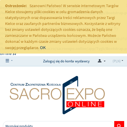
Ostrzeżenie:
Szanowni Państwo! W serwisie internetowym Targów
Deprecated
: Function get_magic_quotes_gpc() is deprecated in
Kielce stosujemy pliki cookies w celu gromadzenia danych
/home/klient.dhosting.pl/sacro/sacroexpo.online/app/Tygh/Bootstrap.
statystycznych oraz dopasowania treści reklamowych przez Targi
on line
251
Kielce oraz zaufanych partnerów biznesowych. Korzystanie z witryny
Warning
: Cannot modify header information - headers already sent by
bez zmiany ustawień dotyczących cookies oznacza, że będą one
(output started at
zamieszczane w Państwa urządzeniu końcowym. Możecie Państwo
/home/klient.dhosting.pl/sacro/sacroexpo.online/app/Tygh/Bootstrap.php
dokonać w każdym czasie zmiany ustawień dotyczących cookies w
in
OK
swojej przeglądarce.
/home/klient.dhosting.pl/sacro/sacroexpo.online/app/Tygh/Bootstrap.
on line
37
Zaloguj się do konta wystawcy
(PLN)