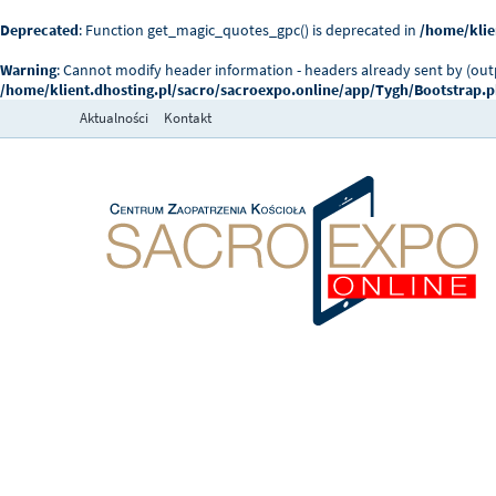
Deprecated
: Function get_magic_quotes_gpc() is deprecated in
/home/klie
Warning
: Cannot modify header information - headers already sent by (ou
/home/klient.dhosting.pl/sacro/sacroexpo.online/app/Tygh/Bootstrap.
Aktualności
Kontakt