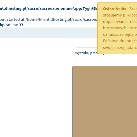
nt.dhosting.pl/sacro/sacroexpo.online/app/Tygh/Bootstrap.php
on line
2
Ostrzeżenie:
Szan
stosujemy pliki c
tput started at /home/klient.dhosting.pl/sacro/sacroexpo.online/app/Tygh/
dopasowania treśc
php
on line
37
biznesowych. Korz
oznacza, że będą 
Państwo dokonać w
swojej przeglądar