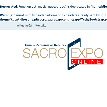
Deprecated
: Function get_magic_quotes_gpc() is deprecated in
/home/klie
Warning
: Cannot modify header information - headers already sent by (ou
/home/klient.dhosting.pl/sacro/sacroexpo.online/app/Tygh/Bootstrap.
Aktualności
Kontakt