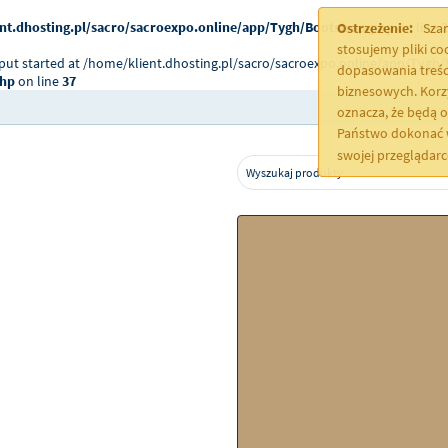
nt.dhosting.pl/sacro/sacroexpo.online/app/Tygh/Bootstrap.php
on line
2
Ostrzeżenie:
Szan
stosujemy pliki c
tput started at /home/klient.dhosting.pl/sacro/sacroexpo.online/app/Tygh/
dopasowania treśc
php
on line
37
biznesowych. Korz
oznacza, że będą 
Państwo dokonać w
swojej przeglądar