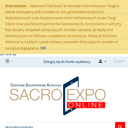
Ostrzeżenie:
Szanowni Państwo! W serwisie internetowym Targów
Deprecated
: Function get_magic_quotes_gpc() is deprecated in
Kielce stosujemy pliki cookies w celu gromadzenia danych
/home/klient.dhosting.pl/sacro/sacroexpo.online/app/Tygh/Bootstrap.
statystycznych oraz dopasowania treści reklamowych przez Targi
on line
251
Kielce oraz zaufanych partnerów biznesowych. Korzystanie z witryny
Warning
: Cannot modify header information - headers already sent by
bez zmiany ustawień dotyczących cookies oznacza, że będą one
(output started at
zamieszczane w Państwa urządzeniu końcowym. Możecie Państwo
/home/klient.dhosting.pl/sacro/sacroexpo.online/app/Tygh/Bootstrap.php
dokonać w każdym czasie zmiany ustawień dotyczących cookies w
in
OK
swojej przeglądarce.
/home/klient.dhosting.pl/sacro/sacroexpo.online/app/Tygh/Bootstrap.
on line
37
Zaloguj się do konta wystawcy
(PLN)