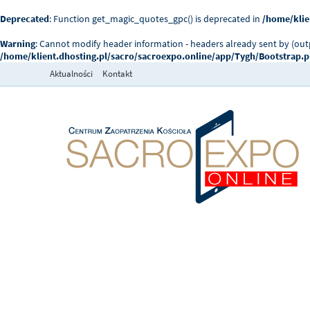
Deprecated
: Function get_magic_quotes_gpc() is deprecated in
/home/klie
Warning
: Cannot modify header information - headers already sent by (ou
/home/klient.dhosting.pl/sacro/sacroexpo.online/app/Tygh/Bootstrap.
Aktualności
Kontakt