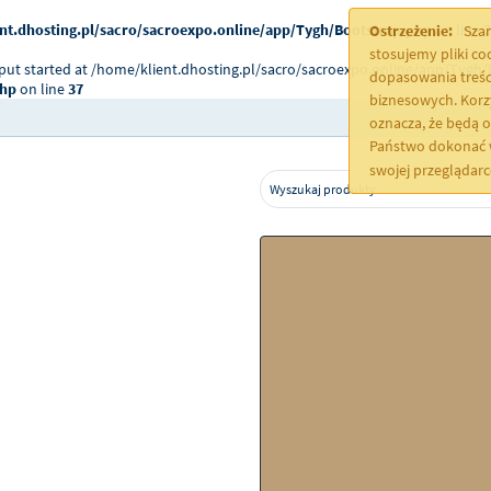
nt.dhosting.pl/sacro/sacroexpo.online/app/Tygh/Bootstrap.php
on line
2
Ostrzeżenie:
Szan
stosujemy pliki c
tput started at /home/klient.dhosting.pl/sacro/sacroexpo.online/app/Tygh/
dopasowania treśc
php
on line
37
biznesowych. Korz
oznacza, że będą 
Państwo dokonać w
swojej przeglądar