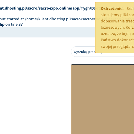
nt.dhosting.pl/sacro/sacroexpo.online/app/Tygh/Bootstrap.php
on line
2
Ostrzeżenie:
Szan
stosujemy pliki c
tput started at /home/klient.dhosting.pl/sacro/sacroexpo.online/app/Tygh/
dopasowania treśc
php
on line
37
biznesowych. Korz
oznacza, że będą 
Państwo dokonać w
swojej przeglądar