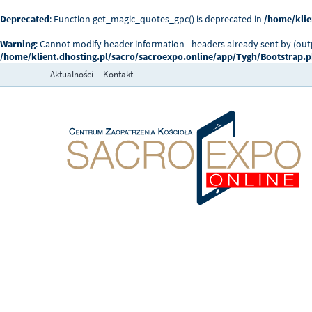
Deprecated
: Function get_magic_quotes_gpc() is deprecated in
/home/klie
Warning
: Cannot modify header information - headers already sent by (ou
/home/klient.dhosting.pl/sacro/sacroexpo.online/app/Tygh/Bootstrap.
Aktualności
Kontakt