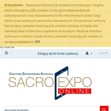
Ostrzeżenie:
Szanowni Państwo! W serwisie internetowym Targów
Deprecated
: Function get_magic_quotes_gpc() is deprecated in
Kielce stosujemy pliki cookies w celu gromadzenia danych
/home/klient.dhosting.pl/sacro/sacroexpo.online/app/Tygh/Bootstrap.
statystycznych oraz dopasowania treści reklamowych przez Targi
on line
251
Kielce oraz zaufanych partnerów biznesowych. Korzystanie z witryny
Warning
: Cannot modify header information - headers already sent by
bez zmiany ustawień dotyczących cookies oznacza, że będą one
(output started at
zamieszczane w Państwa urządzeniu końcowym. Możecie Państwo
/home/klient.dhosting.pl/sacro/sacroexpo.online/app/Tygh/Bootstrap.php
dokonać w każdym czasie zmiany ustawień dotyczących cookies w
in
OK
swojej przeglądarce.
/home/klient.dhosting.pl/sacro/sacroexpo.online/app/Tygh/Bootstrap.
on line
37
Zaloguj się do konta wystawcy
(PLN)