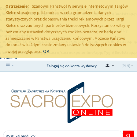
Ostrzeżenie:
Szanowni Państwo! W serwisie internetowym Targów
Deprecated
: Function get_magic_quotes_gpc() is deprecated in
Kielce stosujemy pliki cookies w celu gromadzenia danych
/home/klient.dhosting.pl/sacro/sacroexpo.online/app/Tygh/Bootstrap.
statystycznych oraz dopasowania treści reklamowych przez Targi
on line
251
Kielce oraz zaufanych partnerów biznesowych. Korzystanie z witryny
Warning
: Cannot modify header information - headers already sent by
bez zmiany ustawień dotyczących cookies oznacza, że będą one
(output started at
zamieszczane w Państwa urządzeniu końcowym. Możecie Państwo
/home/klient.dhosting.pl/sacro/sacroexpo.online/app/Tygh/Bootstrap.php
dokonać w każdym czasie zmiany ustawień dotyczących cookies w
in
OK
swojej przeglądarce.
/home/klient.dhosting.pl/sacro/sacroexpo.online/app/Tygh/Bootstrap.
on line
37
Zaloguj się do konta wystawcy
(PLN)