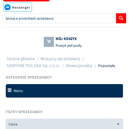
Messenger
MÓJ KOSZYK
Koszyk jest pusty
Strona główna
Wszyscy sprzedawcy
/
/
SERPONE POLSKA Sp. z o.o.
Dewocjonalia
/
/
Pozostałe
KATEGORIE SPRZEDAWCY
Menu
FILTRY SPRZEDAWCY
Cena