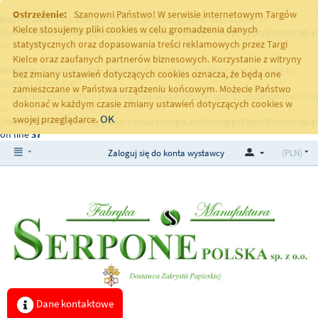
Ostrzeżenie:
Szanowni Państwo! W serwisie internetowym Targów
Deprecated
: Function get_magic_quotes_gpc() is deprecated in
Kielce stosujemy pliki cookies w celu gromadzenia danych
/home/klient.dhosting.pl/sacro/sacroexpo.online/app/Tygh/Bootstrap.
statystycznych oraz dopasowania treści reklamowych przez Targi
on line
251
Kielce oraz zaufanych partnerów biznesowych. Korzystanie z witryny
Warning
: Cannot modify header information - headers already sent by
bez zmiany ustawień dotyczących cookies oznacza, że będą one
(output started at
zamieszczane w Państwa urządzeniu końcowym. Możecie Państwo
/home/klient.dhosting.pl/sacro/sacroexpo.online/app/Tygh/Bootstrap.php
dokonać w każdym czasie zmiany ustawień dotyczących cookies w
in
OK
swojej przeglądarce.
/home/klient.dhosting.pl/sacro/sacroexpo.online/app/Tygh/Bootstrap.
on line
37
Zaloguj się do konta wystawcy
(PLN)
Dane kontaktowe