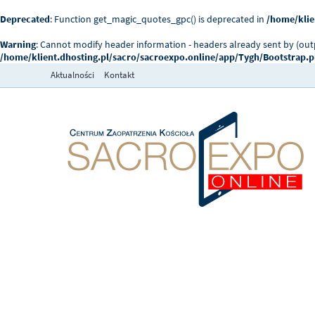
Deprecated
: Function get_magic_quotes_gpc() is deprecated in
/home/klie
Warning
: Cannot modify header information - headers already sent by (ou
/home/klient.dhosting.pl/sacro/sacroexpo.online/app/Tygh/Bootstrap.
Aktualności
Kontakt