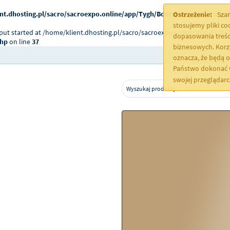
nt.dhosting.pl/sacro/sacroexpo.online/app/Tygh/Bootstrap.php
on line
2
Ostrzeżenie:
Szan
stosujemy pliki c
tput started at /home/klient.dhosting.pl/sacro/sacroexpo.online/app/Tygh/
dopasowania treśc
php
on line
37
biznesowych. Korz
oznacza, że będą 
Państwo dokonać w
swojej przeglądar