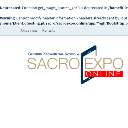
Deprecated
: Function get_magic_quotes_gpc() is deprecated in
/home/klie
Warning
: Cannot modify header information - headers already sent by (ou
/home/klient.dhosting.pl/sacro/sacroexpo.online/app/Tygh/Bootstrap.
Aktualności
Kontakt