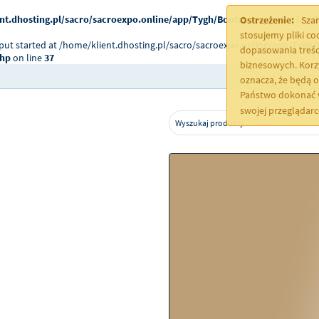
nt.dhosting.pl/sacro/sacroexpo.online/app/Tygh/Bootstrap.php
on line
2
Ostrzeżenie:
Szan
stosujemy pliki c
tput started at /home/klient.dhosting.pl/sacro/sacroexpo.online/app/Tygh/
dopasowania treśc
php
on line
37
biznesowych. Korz
oznacza, że będą 
Państwo dokonać w
swojej przeglądar