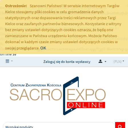
Ostrzeżenie:
Szanowni Państwo! W serwisie internetowym Targów
Deprecated
: Function get_magic_quotes_gpc() is deprecated in
Kielce stosujemy pliki cookies w celu gromadzenia danych
/home/klient.dhosting.pl/sacro/sacroexpo.online/app/Tygh/Bootstrap.
statystycznych oraz dopasowania treści reklamowych przez Targi
on line
251
Kielce oraz zaufanych partnerów biznesowych. Korzystanie z witryny
Warning
: Cannot modify header information - headers already sent by
bez zmiany ustawień dotyczących cookies oznacza, że będą one
(output started at
zamieszczane w Państwa urządzeniu końcowym. Możecie Państwo
/home/klient.dhosting.pl/sacro/sacroexpo.online/app/Tygh/Bootstrap.php
dokonać w każdym czasie zmiany ustawień dotyczących cookies w
in
OK
swojej przeglądarce.
/home/klient.dhosting.pl/sacro/sacroexpo.online/app/Tygh/Bootstrap.
on line
37
Zaloguj się do konta wystawcy
(PLN)