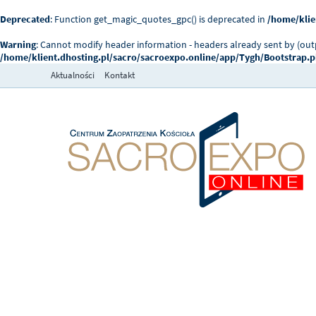
Deprecated
: Function get_magic_quotes_gpc() is deprecated in
/home/klie
Warning
: Cannot modify header information - headers already sent by (ou
/home/klient.dhosting.pl/sacro/sacroexpo.online/app/Tygh/Bootstrap.
Aktualności
Kontakt