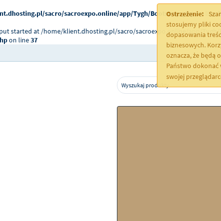
nt.dhosting.pl/sacro/sacroexpo.online/app/Tygh/Bootstrap.php
on line
2
Ostrzeżenie:
Szan
stosujemy pliki c
tput started at /home/klient.dhosting.pl/sacro/sacroexpo.online/app/Tygh/
dopasowania treśc
php
on line
37
biznesowych. Korz
oznacza, że będą 
Państwo dokonać w
swojej przeglądar