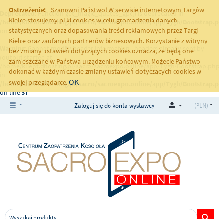
Ostrzeżenie:
Szanowni Państwo! W serwisie internetowym Targów
Deprecated
: Function get_magic_quotes_gpc() is deprecated in
Kielce stosujemy pliki cookies w celu gromadzenia danych
/home/klient.dhosting.pl/sacro/sacroexpo.online/app/Tygh/Bootstrap.
statystycznych oraz dopasowania treści reklamowych przez Targi
on line
251
Kielce oraz zaufanych partnerów biznesowych. Korzystanie z witryny
Warning
: Cannot modify header information - headers already sent by
bez zmiany ustawień dotyczących cookies oznacza, że będą one
(output started at
zamieszczane w Państwa urządzeniu końcowym. Możecie Państwo
/home/klient.dhosting.pl/sacro/sacroexpo.online/app/Tygh/Bootstrap.php
dokonać w każdym czasie zmiany ustawień dotyczących cookies w
in
OK
swojej przeglądarce.
/home/klient.dhosting.pl/sacro/sacroexpo.online/app/Tygh/Bootstrap.
on line
37
Zaloguj się do konta wystawcy
(PLN)