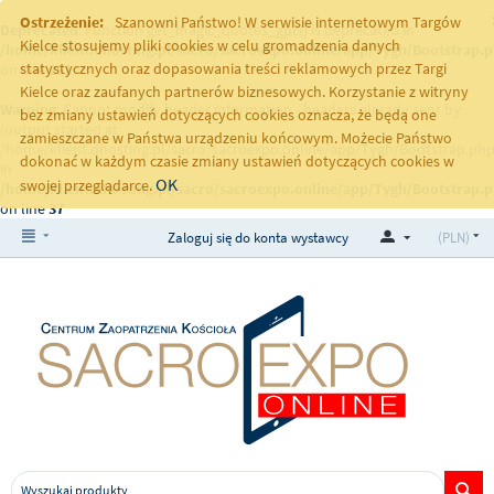
Ostrzeżenie:
Szanowni Państwo! W serwisie internetowym Targów
Deprecated
: Function get_magic_quotes_gpc() is deprecated in
Kielce stosujemy pliki cookies w celu gromadzenia danych
/home/klient.dhosting.pl/sacro/sacroexpo.online/app/Tygh/Bootstrap.
statystycznych oraz dopasowania treści reklamowych przez Targi
on line
251
Kielce oraz zaufanych partnerów biznesowych. Korzystanie z witryny
Warning
: Cannot modify header information - headers already sent by
bez zmiany ustawień dotyczących cookies oznacza, że będą one
(output started at
zamieszczane w Państwa urządzeniu końcowym. Możecie Państwo
/home/klient.dhosting.pl/sacro/sacroexpo.online/app/Tygh/Bootstrap.php
dokonać w każdym czasie zmiany ustawień dotyczących cookies w
in
OK
swojej przeglądarce.
/home/klient.dhosting.pl/sacro/sacroexpo.online/app/Tygh/Bootstrap.
on line
37
Zaloguj się do konta wystawcy
(PLN)