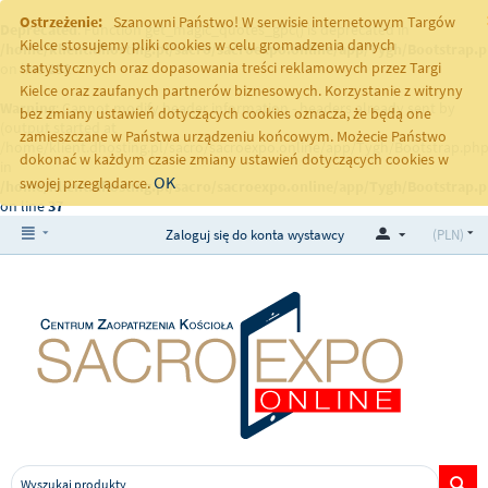
Ostrzeżenie:
Szanowni Państwo! W serwisie internetowym Targów
Deprecated
: Function get_magic_quotes_gpc() is deprecated in
Kielce stosujemy pliki cookies w celu gromadzenia danych
/home/klient.dhosting.pl/sacro/sacroexpo.online/app/Tygh/Bootstrap.
statystycznych oraz dopasowania treści reklamowych przez Targi
on line
251
Kielce oraz zaufanych partnerów biznesowych. Korzystanie z witryny
Warning
: Cannot modify header information - headers already sent by
bez zmiany ustawień dotyczących cookies oznacza, że będą one
(output started at
zamieszczane w Państwa urządzeniu końcowym. Możecie Państwo
/home/klient.dhosting.pl/sacro/sacroexpo.online/app/Tygh/Bootstrap.php
dokonać w każdym czasie zmiany ustawień dotyczących cookies w
in
OK
swojej przeglądarce.
/home/klient.dhosting.pl/sacro/sacroexpo.online/app/Tygh/Bootstrap.
on line
37
Zaloguj się do konta wystawcy
(PLN)