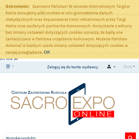
Ostrzeżenie:
Szanowni Państwo! W serwisie internetowym Targów
Deprecated
: Function get_magic_quotes_gpc() is deprecated in
Kielce stosujemy pliki cookies w celu gromadzenia danych
/home/klient.dhosting.pl/sacro/sacroexpo.online/app/Tygh/Bootstrap.
statystycznych oraz dopasowania treści reklamowych przez Targi
on line
251
Kielce oraz zaufanych partnerów biznesowych. Korzystanie z witryny
Warning
: Cannot modify header information - headers already sent by
bez zmiany ustawień dotyczących cookies oznacza, że będą one
(output started at
zamieszczane w Państwa urządzeniu końcowym. Możecie Państwo
/home/klient.dhosting.pl/sacro/sacroexpo.online/app/Tygh/Bootstrap.php
dokonać w każdym czasie zmiany ustawień dotyczących cookies w
in
OK
swojej przeglądarce.
/home/klient.dhosting.pl/sacro/sacroexpo.online/app/Tygh/Bootstrap.
on line
37
Zaloguj się do konta wystawcy
(PLN)