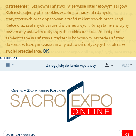
Ostrzeżenie:
Szanowni Państwo! W serwisie internetowym Targów
Deprecated
: Function get_magic_quotes_gpc() is deprecated in
Kielce stosujemy pliki cookies w celu gromadzenia danych
/home/klient.dhosting.pl/sacro/sacroexpo.online/app/Tygh/Bootstrap.
statystycznych oraz dopasowania treści reklamowych przez Targi
on line
251
Kielce oraz zaufanych partnerów biznesowych. Korzystanie z witryny
Warning
: Cannot modify header information - headers already sent by
bez zmiany ustawień dotyczących cookies oznacza, że będą one
(output started at
zamieszczane w Państwa urządzeniu końcowym. Możecie Państwo
/home/klient.dhosting.pl/sacro/sacroexpo.online/app/Tygh/Bootstrap.php
dokonać w każdym czasie zmiany ustawień dotyczących cookies w
in
OK
swojej przeglądarce.
/home/klient.dhosting.pl/sacro/sacroexpo.online/app/Tygh/Bootstrap.
on line
37
Zaloguj się do konta wystawcy
(PLN)