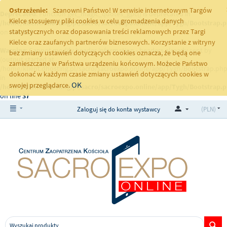
Ostrzeżenie:
Szanowni Państwo! W serwisie internetowym Targów
Deprecated
: Function get_magic_quotes_gpc() is deprecated in
Kielce stosujemy pliki cookies w celu gromadzenia danych
/home/klient.dhosting.pl/sacro/sacroexpo.online/app/Tygh/Bootstrap.
statystycznych oraz dopasowania treści reklamowych przez Targi
on line
251
Kielce oraz zaufanych partnerów biznesowych. Korzystanie z witryny
Warning
: Cannot modify header information - headers already sent by
bez zmiany ustawień dotyczących cookies oznacza, że będą one
(output started at
zamieszczane w Państwa urządzeniu końcowym. Możecie Państwo
/home/klient.dhosting.pl/sacro/sacroexpo.online/app/Tygh/Bootstrap.php
dokonać w każdym czasie zmiany ustawień dotyczących cookies w
in
OK
swojej przeglądarce.
/home/klient.dhosting.pl/sacro/sacroexpo.online/app/Tygh/Bootstrap.
on line
37
Zaloguj się do konta wystawcy
(PLN)