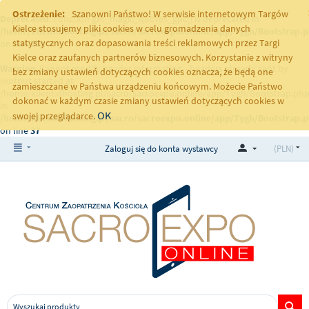
Ostrzeżenie:
Szanowni Państwo! W serwisie internetowym Targów
Deprecated
: Function get_magic_quotes_gpc() is deprecated in
Kielce stosujemy pliki cookies w celu gromadzenia danych
/home/klient.dhosting.pl/sacro/sacroexpo.online/app/Tygh/Bootstrap.
statystycznych oraz dopasowania treści reklamowych przez Targi
on line
251
Kielce oraz zaufanych partnerów biznesowych. Korzystanie z witryny
Warning
: Cannot modify header information - headers already sent by
bez zmiany ustawień dotyczących cookies oznacza, że będą one
(output started at
zamieszczane w Państwa urządzeniu końcowym. Możecie Państwo
/home/klient.dhosting.pl/sacro/sacroexpo.online/app/Tygh/Bootstrap.php
dokonać w każdym czasie zmiany ustawień dotyczących cookies w
in
OK
swojej przeglądarce.
/home/klient.dhosting.pl/sacro/sacroexpo.online/app/Tygh/Bootstrap.
on line
37
Zaloguj się do konta wystawcy
(PLN)