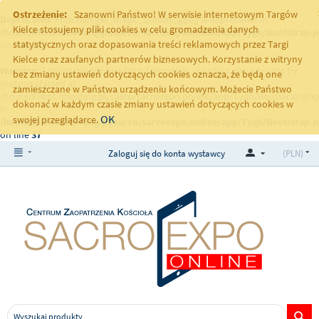
Ostrzeżenie:
Szanowni Państwo! W serwisie internetowym Targów
Deprecated
: Function get_magic_quotes_gpc() is deprecated in
Kielce stosujemy pliki cookies w celu gromadzenia danych
/home/klient.dhosting.pl/sacro/sacroexpo.online/app/Tygh/Bootstrap.
statystycznych oraz dopasowania treści reklamowych przez Targi
on line
251
Kielce oraz zaufanych partnerów biznesowych. Korzystanie z witryny
Warning
: Cannot modify header information - headers already sent by
bez zmiany ustawień dotyczących cookies oznacza, że będą one
(output started at
zamieszczane w Państwa urządzeniu końcowym. Możecie Państwo
/home/klient.dhosting.pl/sacro/sacroexpo.online/app/Tygh/Bootstrap.php
dokonać w każdym czasie zmiany ustawień dotyczących cookies w
in
OK
swojej przeglądarce.
/home/klient.dhosting.pl/sacro/sacroexpo.online/app/Tygh/Bootstrap.
on line
37
Zaloguj się do konta wystawcy
(PLN)