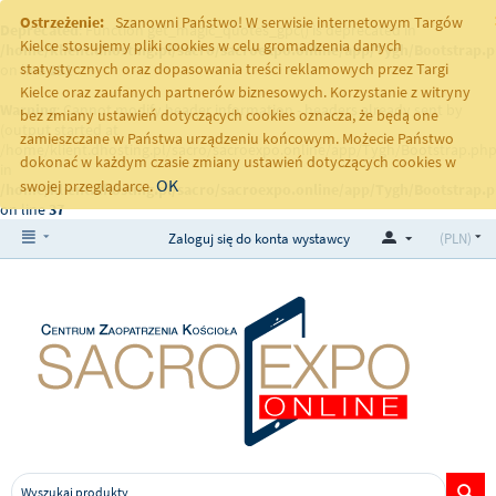
Ostrzeżenie:
Szanowni Państwo! W serwisie internetowym Targów
Deprecated
: Function get_magic_quotes_gpc() is deprecated in
Kielce stosujemy pliki cookies w celu gromadzenia danych
/home/klient.dhosting.pl/sacro/sacroexpo.online/app/Tygh/Bootstrap.
statystycznych oraz dopasowania treści reklamowych przez Targi
on line
251
Kielce oraz zaufanych partnerów biznesowych. Korzystanie z witryny
Warning
: Cannot modify header information - headers already sent by
bez zmiany ustawień dotyczących cookies oznacza, że będą one
(output started at
zamieszczane w Państwa urządzeniu końcowym. Możecie Państwo
/home/klient.dhosting.pl/sacro/sacroexpo.online/app/Tygh/Bootstrap.php
dokonać w każdym czasie zmiany ustawień dotyczących cookies w
in
OK
swojej przeglądarce.
/home/klient.dhosting.pl/sacro/sacroexpo.online/app/Tygh/Bootstrap.
on line
37
Zaloguj się do konta wystawcy
(PLN)